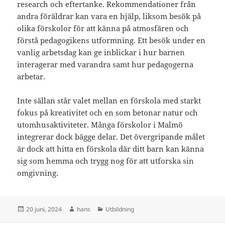
research och eftertanke. Rekommendationer från
andra föräldrar kan vara en hjälp, liksom besök på
olika förskolor för att känna på atmosfären och
förstå pedagogikens utformning. Ett besök under en
vanlig arbetsdag kan ge inblickar i hur barnen
interagerar med varandra samt hur pedagogerna
arbetar.
Inte sällan står valet mellan en förskola med starkt
fokus på kreativitet och en som betonar natur och
utomhusaktiviteter. Många förskolor i Malmö
integrerar dock bägge delar. Det övergripande målet
är dock att hitta en förskola där ditt barn kan känna
sig som hemma och trygg nog för att utforska sin
omgivning.
Postat
Författare
Kategorier
20 juni, 2024
hans
Utbildning