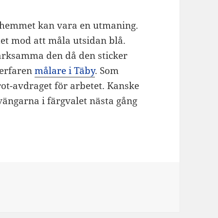
 i hemmet kan vara en utmaning.
et mod att måla utsidan blå.
ärksamma den då den sticker
n erfaren
målare i Täby
. Som
ot-avdraget för arbetet. Kanske
svängarna i färgvalet nästa gång
g