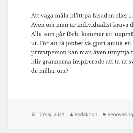
Att våga måla blått på fasaden eller
Även om man är individualist krävs d
Alla som går förbi kommer att uppm
ut. För att få jobbet välgjort anlita e
privatperson kan man även utnyttja r
blir grannarna inspirerade att ta ut 
de målar om?
Postat
Författare
Kategorier
17 maj, 2021
Redaktion
Renoverin