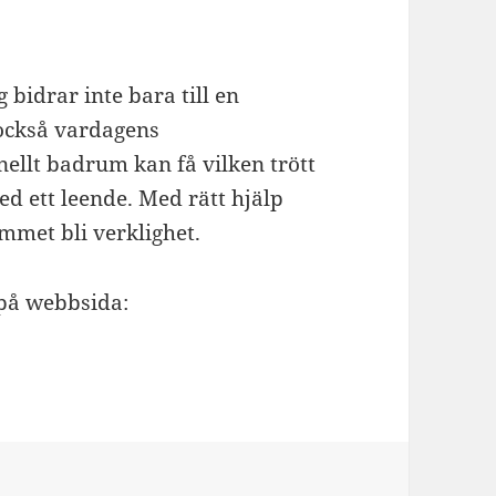
idrar inte bara till en
också vardagens
ellt badrum kan få vilken trött
ed ett leende. Med rätt hjälp
met bli verklighet.
 på webbsida: