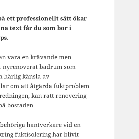
 ett professionellt sätt ökar
na text får du som bor i
ps.
kan vara en krävande men
i ett nyrenoverat badrum som
en härlig känsla av
ndlar om att åtgärda fuktproblem
nredningen, kan rätt renovering
 på bostaden.
 behöriga hantverkare vid en
ing fuktisolering har blivit