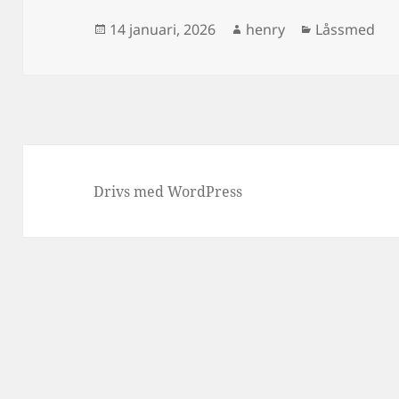
Postat
Författare
Kategorier
14 januari, 2026
henry
Låssmed
Drivs med WordPress