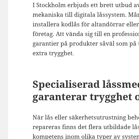
I Stockholm erbjuds ett brett utbud a
mekaniska till digitala låssystem. M
installera kodlås för altandörrar ell
företag. Att vända sig till en professi
garantier på produkter såväl som på u
extra trygghet.
Specialiserad låssme
garanterar trygghet 
När lås eller säkerhetsutrustning be
repareras finns det flera utbildade 
kompetens inom olika typer av system