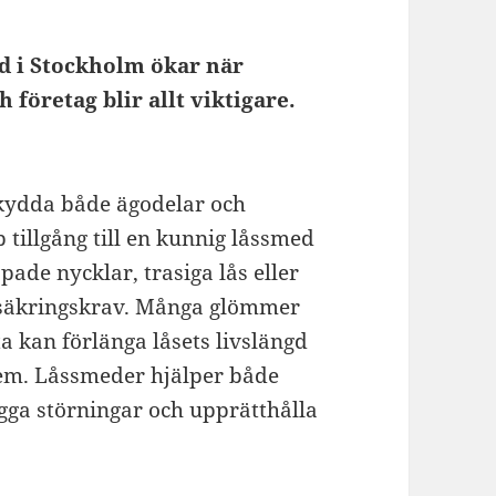
d i Stockholm ökar när
 företag blir allt viktigare.
 skydda både ägodelar och
tillgång till en kunnig låssmed
ade nycklar, trasiga lås eller
försäkringskrav. Många glömmer
ta kan förlänga låsets livslängd
lem. Låssmeder hjälper både
ygga störningar och upprätthålla