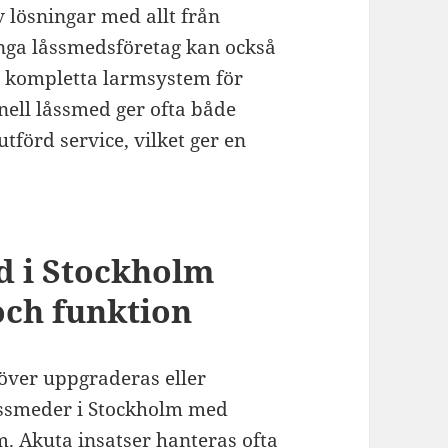
v lösningar med allt från
ånga låssmedsföretag kan också
er kompletta larmsystem för
onell låssmed ger ofta både
tförd service, vilket ger en
d i Stockholm
och funktion
höver uppgraderas eller
låssmeder i Stockholm med
. Akuta insatser hanteras ofta