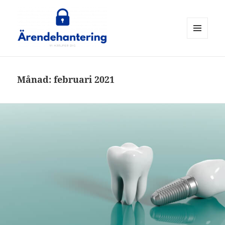
MENY
OCH
ärendehantering
WIDGETS
Månad:
februari 2021