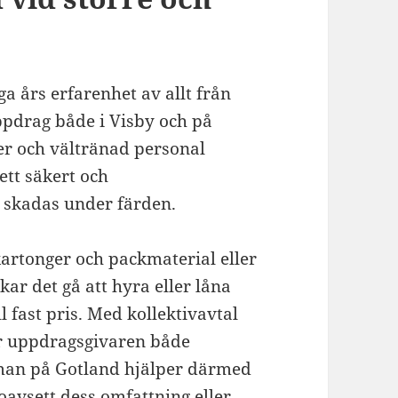
a års erfarenhet av allt från
ppdrag både i Visby och på
er och vältränad personal
ett säkert och
t skadas under färden.
kartonger och packmaterial eller
kar det gå att hyra eller låna
ll fast pris. Med kollektivavtal
år uppdragsgivaren både
irman på Gotland hjälper därmed
 oavsett dess omfattning eller