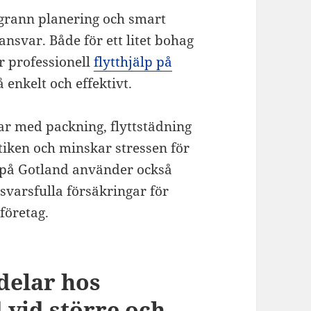
ggrann planering och smart
nsvar. Både för ett litet bohag
r professionell
flytthjälp på
å enkelt och effektivt.
ar med packning, flyttstädning
tiken och minskar stressen för
r på Gotland använder också
svarsfulla försäkringar för
företag.
delar hos
 vid större och