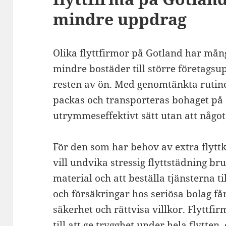
mindre uppdrag
Olika flyttfirmor på Gotland har mång
mindre bostäder till större företagsu
resten av ön. Med genomtänkta rutin
packas och transporteras bohaget på 
utrymmeseffektivt sätt utan att någo
För den som har behov av extra flytt
vill undvika stressig flyttstädning bru
material och att beställa tjänsterna ti
och försäkringar hos seriösa bolag f
säkerhet och rättvisa villkor. Flyttf
till att ge trygghet under hela flytten