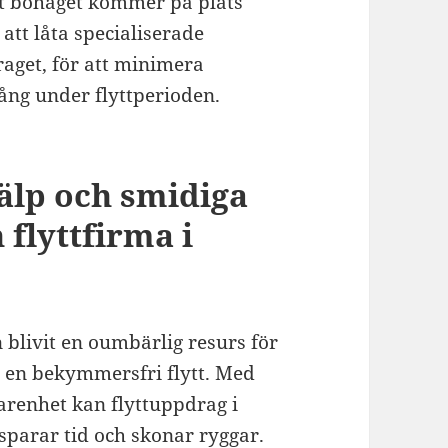
att bohaget kommer på plats
 att låta specialiserade
aget, för att minimera
ång under flyttperioden.
älp och smidiga
 flyttfirma i
 blivit en oumbärlig resurs för
 en bekymmersfri flytt. Med
renhet kan flyttuppdrag i
sparar tid och skonar ryggar.