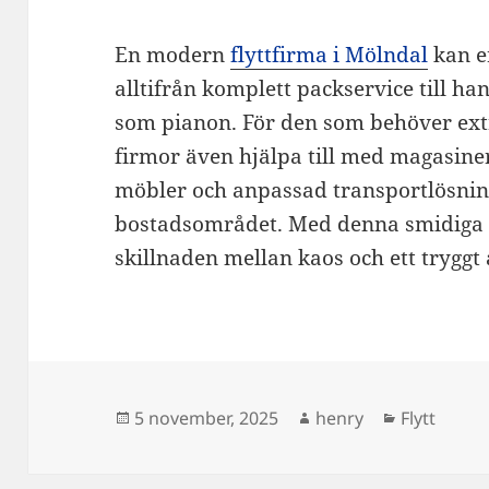
En modern
flyttfirma i Mölndal
kan er
alltifrån komplett packservice till ha
som pianon. För den som behöver extr
firmor även hjälpa till med magasine
möbler och anpassad transportlösning
bostadsområdet. Med denna smidiga lö
skillnaden mellan kaos och ett tryggt 
Postat
Författare
Kategorier
5 november, 2025
henry
Flytt