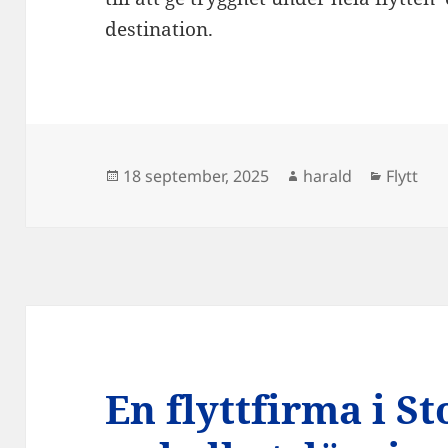
destination.
Postat
Författare
Kategor
18 september, 2025
harald
Flytt
En flyttfirma i 