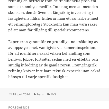
relining en befrielse från de traditionella problem
som ett stambyte medför. Inte nog med att metoden
skonsam, den är även en långsiktig investering i
fastighetens hälsa. Initierar man ett samarbete med
ett reliningföretag i Stockholm kan man vara säker
på att man får tillgång till specialistkompetens.
Experterna genomför en grundlig undersökning av
avloppssystemet, vanligtvis via kamerainspektion,
för att identifiera exakt vilken behandling som
behövs. Jobbet fortsätter sedan med en effektiv och
smidig infodring av de gamla rören. Framgångsrik
relining kräver inte bara teknisk expertis utan också
hänsyn till varje specifik fastighet.
Postat
Författare
Kategorier
18 juni, 2024
hans
VVS
Inläggsnavigering
FÖREGÅENDE