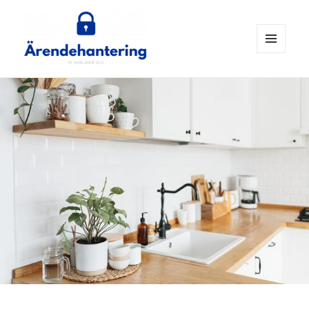
MENY
OCH
ärendehantering
WIDGETS