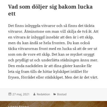
Vad som döljer sig bakom lucka
ett
Det finns inbyggda vitvaror och så finns det täckta
vitvaror. Åtminstone om man vill skilja de två åt. Att
en vitvara är inbyggd innebär att den är i ett skåp,
men du kan ändå se hela fronten. Du kan också
täcka vitvarornas front med en lucka så att de ser ut
som om de vore ett skåp. Det kan se mycket snyggt
och prydligt ut och underlätta städningen ännu mer.
Den enda nackdelen är att dina gäster kanske får
leta sig fram tills de hittar kylskåpet istället för
frysen, förrådet eller städskåpet. Men det är det värt.
Postat
Författare
Kategorier
27 maj, 2021
Redaktion
Bostad
Inläggsnavigering