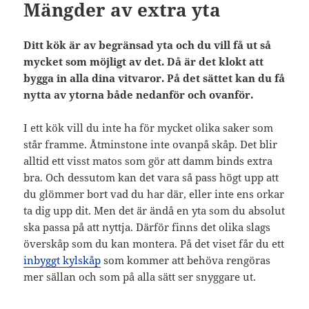
Mängder av extra yta
Ditt kök är av begränsad yta och du vill få ut så
mycket som möjligt av det. Då är det klokt att
bygga in alla dina vitvaror. På det sättet kan du få
nytta av ytorna både nedanför och ovanför.
I ett kök vill du inte ha för mycket olika saker som
står framme. Åtminstone inte ovanpå skåp. Det blir
alltid ett visst matos som gör att damm binds extra
bra. Och dessutom kan det vara så pass högt upp att
du glömmer bort vad du har där, eller inte ens orkar
ta dig upp dit. Men det är ändå en yta som du absolut
ska passa på att nyttja. Därför finns det olika slags
överskåp som du kan montera. På det viset får du ett
inbyggt kylskåp
som kommer att behöva rengöras
mer sällan och som på alla sätt ser snyggare ut.